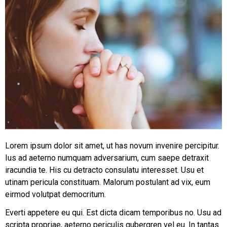
Lorem ipsum dolor sit amet, ut has novum invenire percipitur.
Ius ad aeterno numquam adversarium, cum saepe detraxit
iracundia te. His cu detracto consulatu interesset. Usu et
utinam pericula constituam. Malorum postulant ad vix, eum
eirmod volutpat democritum.
Everti appetere eu qui. Est dicta dicam temporibus no. Usu ad
scripta propriae, aeterno periculis gubergren vel eu. In tantas